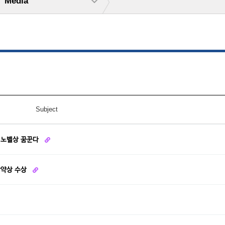
Media
Subject
래 노벨상 꿈꾼다
활약상 수상