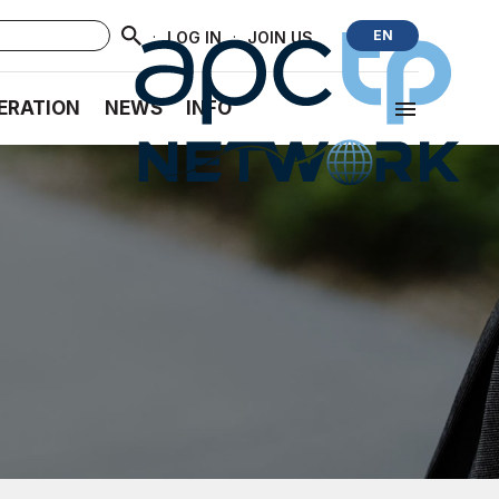
·
·
EN
LOG IN
JOIN US
ERATION
NEWS
INFO