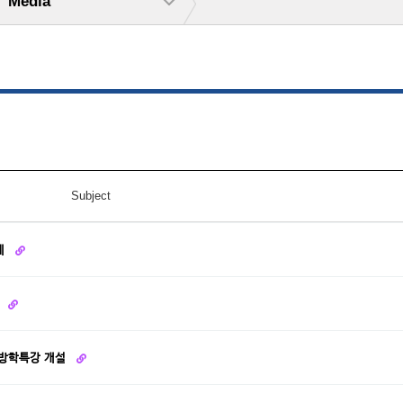
Media
Subject
에
최
 방학특강 개설