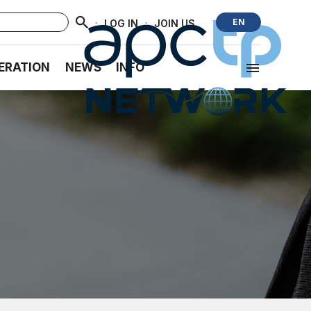
·
·
EN
LOG IN
JOIN US
ERATION
NEWS
INFO