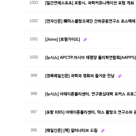
1003
[일간연예스포츠] 포항시, 과학커뮤니케이션 포럼 개최
1002
[전자신문] 獨막스플랑크재단 산하공동연구소 포스텍에 
1001
[Joins] [로컬가이드]
1000
[뉴시스] APCTP,아시아 태평양 물리학연합회(AAPPS
999
[경북매일신문] 과학과 영화의 즐거운 만남
998
[뉴시스] 아태이론물리센터, 연구중심대학 포커스 프
997
[포항 KBS] 아태이론물리센터, 막스 플랑크 연구소와
996
[매일신문] [책] 얼터너티브 드림