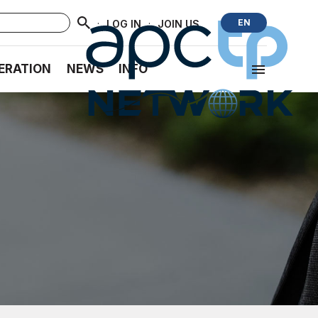
·
·
EN
LOG IN
JOIN US
ERATION
NEWS
INFO