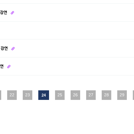
 강연
즈 강연
강연
다음
22
맨끝
23
25
26
27
28
29
24