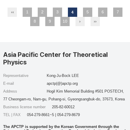
1
2
3
5
6
7
4
8
9
10
Asia Pacific Center for Theoretical
Physics
Representative
Kong-Ju-Bock LEE
E-mail
apctp(@)apctp.org
Address
Hogil Kim Memorial Building #501 POSTECH,
77 Cheongam-ro, Nam-gu, Pohang-si, Gyeongsangbuk-do, 37673, Korea
Business license number
205-82-60012
TEL | FAX
054-279-8661~5 | 054-279-8679
The APCTP is supported by the Korean Government through the