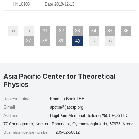
Hit 10105
Date 2018-12-13
31
32
33
34
35
36
37
38
39
40
Asia Pacific Center for Theoretical
Physics
Representative
Kong-Ju-Bock LEE
E-mail
apctp(@)apctp.org
Address
Hogil Kim Memorial Building #501 POSTECH,
77 Cheongam-ro, Nam-gu, Pohang-si, Gyeongsangbuk-do, 37673, Korea
Business license number
205-82-60012