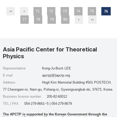
71
72
73
74
75
76
77
78
79
80
Asia Pacific Center for Theoretical
Physics
Representative
Kong-Ju-Bock LEE
E-mail
apctp(@)apctp.org
Address
Hogil Kim Memorial Building #501 POSTECH,
77 Cheongam-ro, Nam-gu, Pohang-si, Gyeongsangbuk-do, 37673, Korea
Business license number
205-82-60012
TEL | FAX
054-279-8661~5 | 054-279-8679
The APCTP is supported by the Korean Government through the