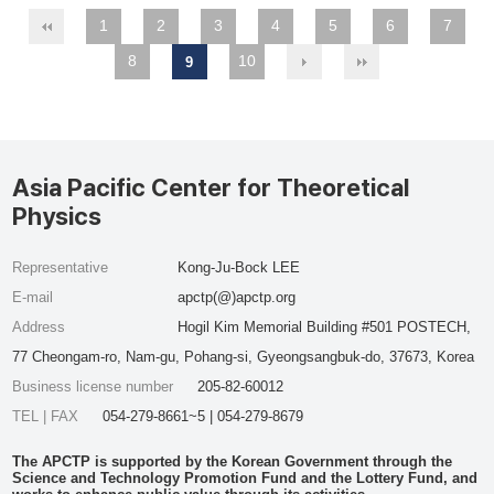
1
2
3
4
5
6
7
8
10
9
Asia Pacific Center for Theoretical
Physics
Representative
Kong-Ju-Bock LEE
E-mail
apctp(@)apctp.org
Address
Hogil Kim Memorial Building #501 POSTECH,
77 Cheongam-ro, Nam-gu, Pohang-si, Gyeongsangbuk-do, 37673, Korea
Business license number
205-82-60012
TEL | FAX
054-279-8661~5 | 054-279-8679
The APCTP is supported by the Korean Government through the
Science and Technology Promotion Fund and the Lottery Fund, and