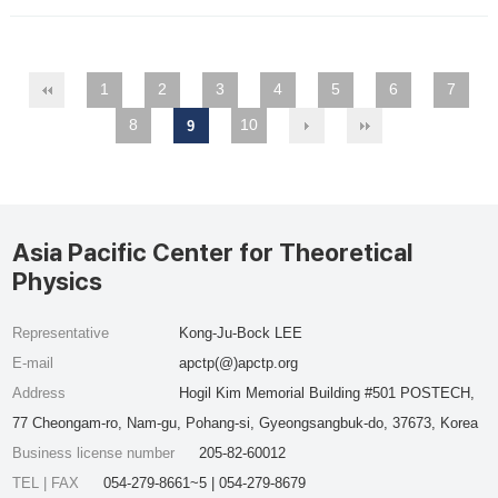
1
2
3
4
5
6
7
8
10
9
Asia Pacific Center for Theoretical
Physics
Representative
Kong-Ju-Bock LEE
E-mail
apctp(@)apctp.org
Address
Hogil Kim Memorial Building #501 POSTECH,
77 Cheongam-ro, Nam-gu, Pohang-si, Gyeongsangbuk-do, 37673, Korea
Business license number
205-82-60012
TEL | FAX
054-279-8661~5 | 054-279-8679