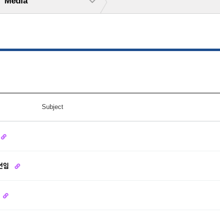
Media
Subject
 선임