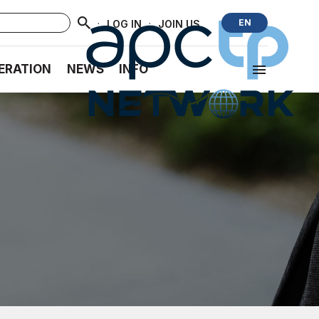
·
·
EN
LOG IN
JOIN US
ERATION
NEWS
INFO