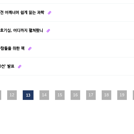
 고전 어깨너머 쉽게 읽는 과학
']호기심, 어디까지 펼쳐봤니
사람들을 위한 책
0선’ 발표
다음
12
맨끝
14
15
16
17
18
19
13