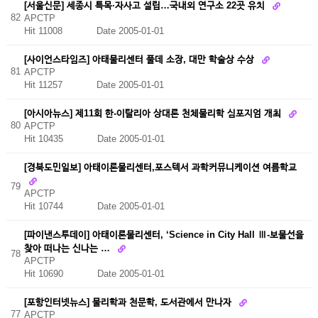
[서울신문] 세종시 특목·자사고 설립…국내외 연구소 22곳 유치
82
APCTP
Hit 11008
Date 2005-01-01
[사이언스타임즈] 아태물리센터 풀데 소장, 대만 학술상 수상
81
APCTP
Hit 11257
Date 2005-01-01
[아시아뉴스] 제11회 한-이탈리아 상대론 천체물리학 심포지엄 개최
80
APCTP
Hit 10435
Date 2005-01-01
[경북도민일보] 아태이론물리센터,포스텍서 과학커뮤니케이션 여름학교
79
APCTP
Hit 10744
Date 2005-01-01
[파이낸스투데이] 아태이론물리센터, ‘Science in City Hall Ⅲ-보물선을
찾아 떠나는 신나는 …
78
APCTP
Hit 10690
Date 2005-01-01
[포항인터넷뉴스] 물리학과 천문학, 도서관에서 만나자
77
APCTP