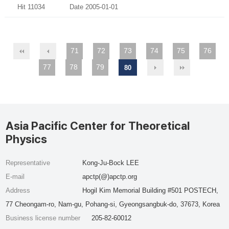
Hit 11034
Date 2005-01-01
71
72
73
74
75
76
77
78
79
80
Asia Pacific Center for Theoretical
Physics
Representative
Kong-Ju-Bock LEE
E-mail
apctp(@)apctp.org
Address
Hogil Kim Memorial Building #501 POSTECH,
77 Cheongam-ro, Nam-gu, Pohang-si, Gyeongsangbuk-do, 37673, Korea
Business license number
205-82-60012