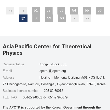
51
52
53
54
55
56
58
59
60
57
Asia Pacific Center for Theoretical
Physics
Representative
Kong-Ju-Bock LEE
E-mail
apctp(@)apctp.org
Address
Hogil Kim Memorial Building #501 POSTECH,
77 Cheongam-ro, Nam-gu, Pohang-si, Gyeongsangbuk-do, 37673, Korea
Business license number
205-82-60012
TEL | FAX
054-279-8661~5 | 054-279-8679
The APCTP is supported by the Korean Government through the