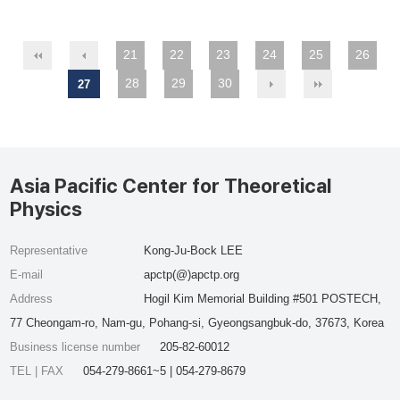
21
22
23
24
25
26
28
29
30
27
Asia Pacific Center for Theoretical
Physics
Representative
Kong-Ju-Bock LEE
E-mail
apctp(@)apctp.org
Address
Hogil Kim Memorial Building #501 POSTECH,
77 Cheongam-ro, Nam-gu, Pohang-si, Gyeongsangbuk-do, 37673, Korea
Business license number
205-82-60012
TEL | FAX
054-279-8661~5 | 054-279-8679