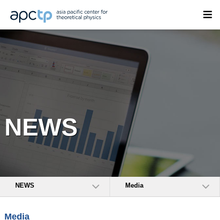
NEWS
NEWS
Media
Media