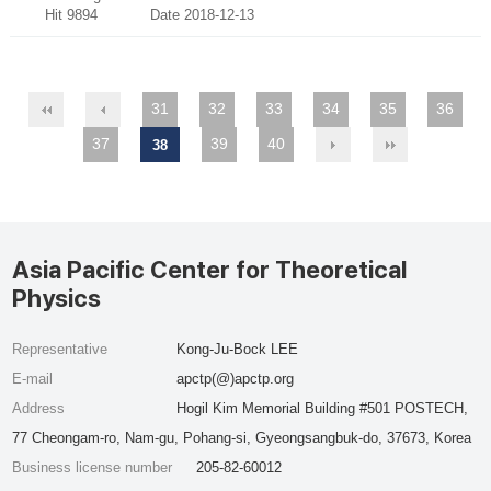
Hit 9894
Date 2018-12-13
31
32
33
34
35
36
37
39
40
38
Asia Pacific Center for Theoretical
Physics
Representative
Kong-Ju-Bock LEE
E-mail
apctp(@)apctp.org
Address
Hogil Kim Memorial Building #501 POSTECH,
77 Cheongam-ro, Nam-gu, Pohang-si, Gyeongsangbuk-do, 37673, Korea
Business license number
205-82-60012