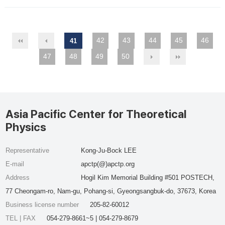
42
43
44
45
46
41
47
48
49
50
Asia Pacific Center for Theoretical
Physics
Representative
Kong-Ju-Bock LEE
E-mail
apctp(@)apctp.org
Address
Hogil Kim Memorial Building #501 POSTECH,
77 Cheongam-ro, Nam-gu, Pohang-si, Gyeongsangbuk-do, 37673, Korea
Business license number
205-82-60012
TEL | FAX
054-279-8661~5 | 054-279-8679