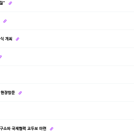
변질”
다
판식 개최
D 현장방문
연구소와 국제협력 교두보 마련