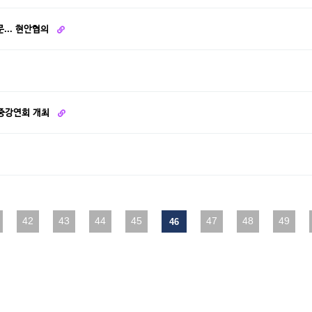
... 현안협의
대중강연회 개최
다음
42
맨끝
43
44
45
47
48
49
46