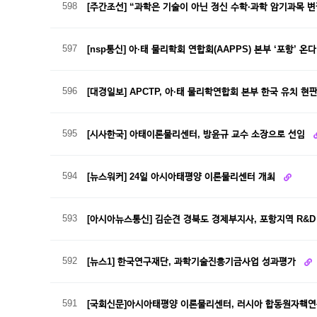
598
[주간조선] “과학은 기술이 아닌 정신 수학·과학 암기과목 
597
[nsp통신] 아·태 물리학회 연합회(AAPPS) 본부 ‘포항’ 온
596
[대경일보] APCTP, 아·태 물리학연합회 본부 한국 유치 현
595
[시사한국] 아태이론물리센터, 방윤규 교수 소장으로 선임
594
[뉴스워커] 24일 아시아태평양 이론물리센터 개최
593
[아시아뉴스통신] 김순견 경북도 경제부지사, 포항지역 R&
592
[뉴스1] 한국연구재단, 과학기술진흥기금사업 성과평가
591
[국회신문]아시아태평양 이론물리센터, 러시아 합동원자핵