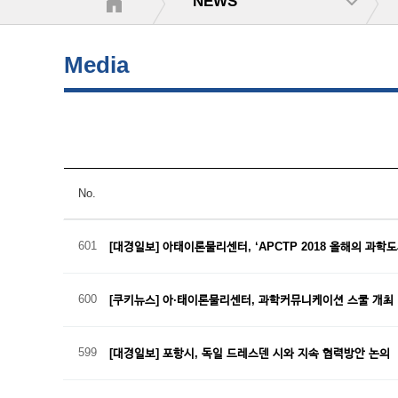
NEWS
Media
No.
601
[대경일보] 아태이론물리센터, ‘APCTP 2018 올해의 과학
600
[쿠키뉴스] 아·태이론물리센터, 과학커뮤니케이션 스쿨 개최
599
[대경일보] 포항시, 독일 드레스덴 시와 지속 협력방안 논의