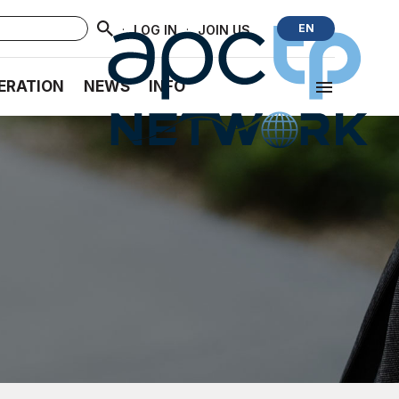
·
·
EN
LOG IN
JOIN US
ERATION
NEWS
INFO