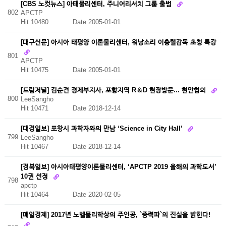
[CBS 노컷뉴스] 아태물리센터, 주니어리서치 그룹 출범
802
APCTP
Hit 10480
Date 2005-01-01
[대구신문] 아시아 태평양 이론물리센터, 워낭소리 이충렬감독 초청 특강
801
APCTP
Hit 10475
Date 2005-01-01
[드림저널] 김순견 경제부지사, 포항지역 R＆D 현장방문... 현안협의
800
LeeSangho
Hit 10471
Date 2018-12-14
[대경일보] 포항시 과학자와의 만남 ‘Science in City Hall’
799
LeeSangho
Hit 10467
Date 2018-12-14
[경북일보] 아시아태평양이론물리센터, ‘APCTP 2019 올해의 과학도서’
10권 선정
798
apctp
Hit 10464
Date 2020-02-05
[매일경제] 2017년 노벨물리학상의 주인공, `중력파`의 진실을 밝힌다!