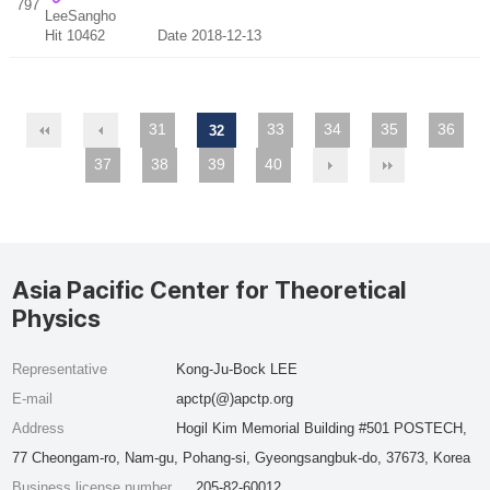
797
LeeSangho
Hit 10462
Date 2018-12-13
31
33
34
35
36
32
37
38
39
40
Asia Pacific Center for Theoretical
Physics
Representative
Kong-Ju-Bock LEE
E-mail
apctp(@)apctp.org
Address
Hogil Kim Memorial Building #501 POSTECH,
77 Cheongam-ro, Nam-gu, Pohang-si, Gyeongsangbuk-do, 37673, Korea
Business license number
205-82-60012