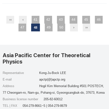
41
42
43
44
45
46
47
49
50
48
Asia Pacific Center for Theoretical
Physics
Representative
Kong-Ju-Bock LEE
E-mail
apctp(@)apctp.org
Address
Hogil Kim Memorial Building #501 POSTECH,
77 Cheongam-ro, Nam-gu, Pohang-si, Gyeongsangbuk-do, 37673, Korea
Business license number
205-82-60012
TEL | FAX
054-279-8661~5 | 054-279-8679