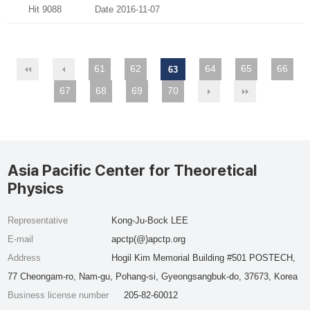
Hit 9088
Date 2016-11-07
61
62
64
65
66
63
67
68
69
70
Asia Pacific Center for Theoretical
Physics
Representative
Kong-Ju-Bock LEE
E-mail
apctp(@)apctp.org
Address
Hogil Kim Memorial Building #501 POSTECH,
77 Cheongam-ro, Nam-gu, Pohang-si, Gyeongsangbuk-do, 37673, Korea
Business license number
205-82-60012