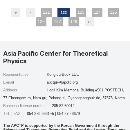
121
123
124
125
122
126
127
128
Asia Pacific Center for Theoretical
Physics
Representative
Kong-Ju-Bock LEE
E-mail
apctp(@)apctp.org
Address
Hogil Kim Memorial Building #501 POSTECH,
77 Cheongam-ro, Nam-gu, Pohang-si, Gyeongsangbuk-do, 37673, Korea
Business license number
205-82-60012
TEL | FAX
054-279-8661~5 | 054-279-8679
The APCTP is supported by the Korean Government through the
Science and Technology Promotion Fund and the Lottery Fund, and