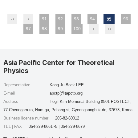
91
92
93
94
96
95
97
98
99
100
Asia Pacific Center for Theoretical
Physics
Representative
Kong-Ju-Bock LEE
E-mail
apctp(@)apctp.org
Address
Hogil Kim Memorial Building #501 POSTECH,
77 Cheongam-ro, Nam-gu, Pohang-si, Gyeongsangbuk-do, 37673, Korea
Business license number
205-82-60012
TEL | FAX
054-279-8661~5 | 054-279-8679