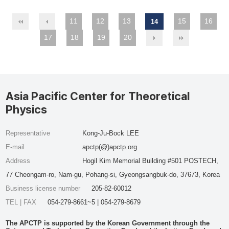
11
12
13
15
16
14
17
18
19
20
Asia Pacific Center for Theoretical
Physics
Representative
Kong-Ju-Bock LEE
E-mail
apctp(@)apctp.org
Address
Hogil Kim Memorial Building #501 POSTECH,
77 Cheongam-ro, Nam-gu, Pohang-si, Gyeongsangbuk-do, 37673, Korea
Business license number
205-82-60012
TEL | FAX
054-279-8661~5 | 054-279-8679
The APCTP is supported by the Korean Government through the