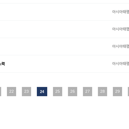
아시아태
아시아태
아시아태
아시아태
노력
다음
22
맨끝
23
25
26
27
28
29
24