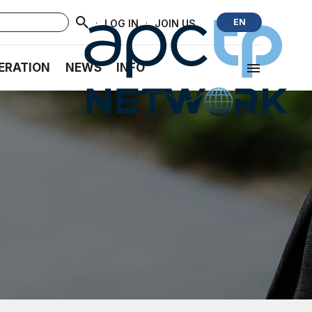
·
·
EN
LOG IN
JOIN US
ERATION
NEWS
INFO