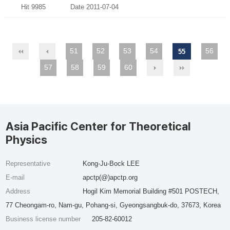
Hit 9985
Date 2011-07-04
51
52
53
54
56
55
57
58
59
60
Asia Pacific Center for Theoretical
Physics
Representative
Kong-Ju-Bock LEE
E-mail
apctp(@)apctp.org
Address
Hogil Kim Memorial Building #501 POSTECH,
77 Cheongam-ro, Nam-gu, Pohang-si, Gyeongsangbuk-do, 37673, Korea
Business license number
205-82-60012