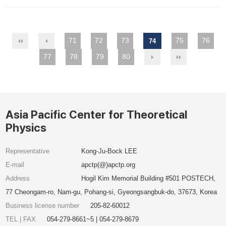
71
72
73
75
76
74
77
78
79
80
Asia Pacific Center for Theoretical
Physics
Representative
Kong-Ju-Bock LEE
E-mail
apctp(@)apctp.org
Address
Hogil Kim Memorial Building #501 POSTECH,
77 Cheongam-ro, Nam-gu, Pohang-si, Gyeongsangbuk-do, 37673, Korea
Business license number
205-82-60012
TEL | FAX
054-279-8661~5 | 054-279-8679