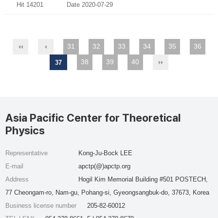
Hit 14201
Date 2020-07-29
31
32
33
34
35
36
38
39
40
37
Asia Pacific Center for Theoretical
Physics
Representative
Kong-Ju-Bock LEE
E-mail
apctp(@)apctp.org
Address
Hogil Kim Memorial Building #501 POSTECH,
77 Cheongam-ro, Nam-gu, Pohang-si, Gyeongsangbuk-do, 37673, Korea
Business license number
205-82-60012