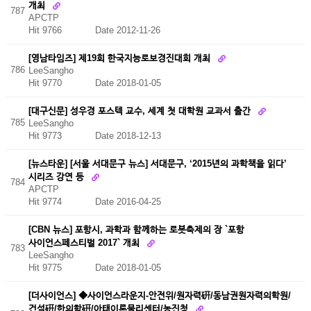
개최
787
APCTP
Hit 9766
Date 2012-11-26
[영남타임즈] 제19회 한국지능로보경진대회 개최
786
LeeSangho
Hit 9770
Date 2018-01-05
[대구신문] 성우경 포스텍 교수, 세계 첫 대학원 교과서 출간
785
LeeSangho
Hit 9773
Date 2018-12-13
[뉴스타운] [서울 서대문구 뉴스] 서대문구, ‘2015년의 과학책을 읽다’
시리즈 강연 등
784
APCTP
Hit 9774
Date 2016-04-25
[CBN 뉴스] 포항시, 과학과 함께하는 로봇축제의 장 `포항
사이언스페스티벌 2017` 개최
783
LeeSangho
Hit 9775
Date 2018-01-05
[더사이언스] ◆사이언스라운지-안전위/원자력硏/동남권원자력의학원/
건설硏/한의학硏/아태이론물리센터/농진청