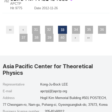
782
APCTP
Hit 9775
Date 2012-11-26
31
32
34
35
36
33
37
38
39
40
Asia Pacific Center for Theoretical
Physics
Representative
Kong-Ju-Bock LEE
E-mail
apctp(@)apctp.org
Address
Hogil Kim Memorial Building #501 POSTECH,
77 Cheongam-ro, Nam-gu, Pohang-si, Gyeongsangbuk-do, 37673, Korea
Business license number
205-82-60012