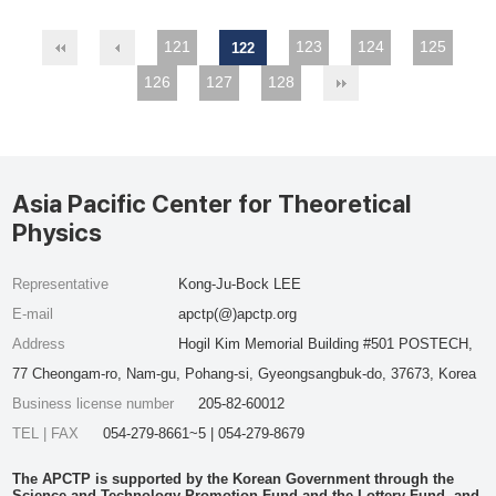
121
123
124
125
122
126
127
128
Asia Pacific Center for Theoretical
Physics
Representative
Kong-Ju-Bock LEE
E-mail
apctp(@)apctp.org
Address
Hogil Kim Memorial Building #501 POSTECH,
77 Cheongam-ro, Nam-gu, Pohang-si, Gyeongsangbuk-do, 37673, Korea
Business license number
205-82-60012
TEL | FAX
054-279-8661~5 | 054-279-8679
The APCTP is supported by the Korean Government through the
Science and Technology Promotion Fund and the Lottery Fund, and