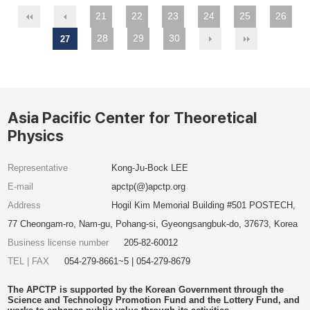
21
22
23
24
25
26
28
29
30
27
Asia Pacific Center for Theoretical
Physics
Representative
Kong-Ju-Bock LEE
E-mail
apctp(@)apctp.org
Address
Hogil Kim Memorial Building #501 POSTECH,
77 Cheongam-ro, Nam-gu, Pohang-si, Gyeongsangbuk-do, 37673, Korea
Business license number
205-82-60012
TEL | FAX
054-279-8661~5 | 054-279-8679
The APCTP is supported by the Korean Government through the
Science and Technology Promotion Fund and the Lottery Fund, and