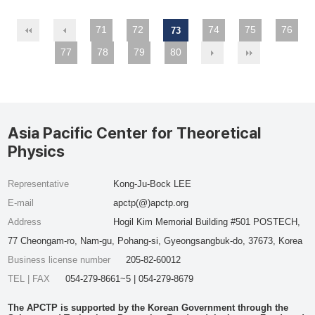
71
72
74
75
76
73
77
78
79
80
Asia Pacific Center for Theoretical
Physics
Representative
Kong-Ju-Bock LEE
E-mail
apctp(@)apctp.org
Address
Hogil Kim Memorial Building #501 POSTECH,
77 Cheongam-ro, Nam-gu, Pohang-si, Gyeongsangbuk-do, 37673, Korea
Business license number
205-82-60012
TEL | FAX
054-279-8661~5 | 054-279-8679
The APCTP is supported by the Korean Government through the