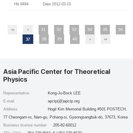
Hit 9494
Date 2012-03-15
31
32
33
34
35
36
38
39
40
37
Asia Pacific Center for Theoretical
Physics
Representative
Kong-Ju-Bock LEE
E-mail
apctp(@)apctp.org
Address
Hogil Kim Memorial Building #501 POSTECH,
77 Cheongam-ro, Nam-gu, Pohang-si, Gyeongsangbuk-do, 37673, Korea
Business license number
205-82-60012