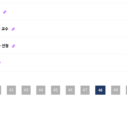
원
환 교수
자 선정
다음
42
맨끝
43
44
45
46
47
49
48