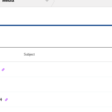
Media
Subject
행사