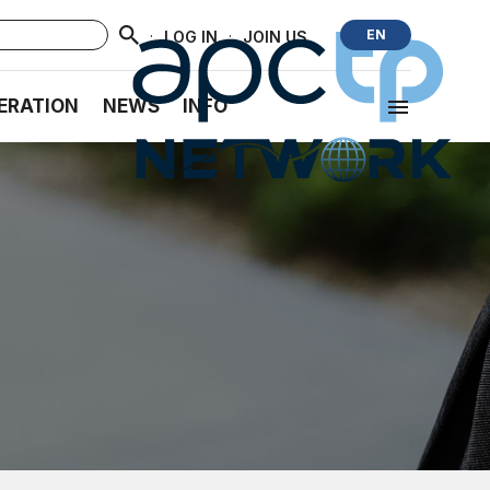
·
·
EN
LOG IN
JOIN US
ERATION
NEWS
INFO