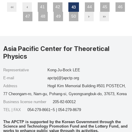
41
42
44
45
46
43
47
48
49
50
Asia Pacific Center for Theoretical
Physics
Representative
Kong-Ju-Bock LEE
E-mail
apctp(@)apctp.org
Address
Hogil Kim Memorial Building #501 POSTECH,
77 Cheongam-ro, Nam-gu, Pohang-si, Gyeongsangbuk-do, 37673, Korea
Business license number
205-82-60012
TEL | FAX
054-279-8661~5 | 054-279-8679
The APCTP is supported by the Korean Government through the
Science and Technology Promotion Fund and the Lottery Fund, and
works to enhance public value through its activities.