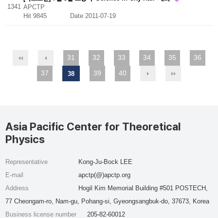
1341
APCTP
Hit 9845
Date 2011-07-19
31
32
33
34
35
36
37
39
40
38
Asia Pacific Center for Theoretical
Physics
Representative
Kong-Ju-Bock LEE
E-mail
apctp(@)apctp.org
Address
Hogil Kim Memorial Building #501 POSTECH,
77 Cheongam-ro, Nam-gu, Pohang-si, Gyeongsangbuk-do, 37673, Korea
Business license number
205-82-60012