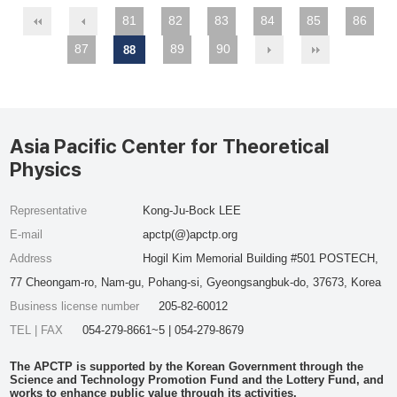
81
82
83
84
85
86
87
89
90
88
Asia Pacific Center for Theoretical
Physics
Representative
Kong-Ju-Bock LEE
E-mail
apctp(@)apctp.org
Address
Hogil Kim Memorial Building #501 POSTECH,
77 Cheongam-ro, Nam-gu, Pohang-si, Gyeongsangbuk-do, 37673, Korea
Business license number
205-82-60012
TEL | FAX
054-279-8661~5 | 054-279-8679
The APCTP is supported by the Korean Government through the
Science and Technology Promotion Fund and the Lottery Fund, and
works to enhance public value through its activities.