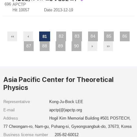
696
APCTP
Hit 10057
Date 2013-12-19
82
83
84
85
86
81
87
88
89
90
Asia Pacific Center for Theoretical
Physics
Representative
Kong-Ju-Bock LEE
E-mail
apctp(@)apctp.org
Address
Hogil Kim Memorial Building #501 POSTECH,
77 Cheongam-ro, Nam-gu, Pohang-si, Gyeongsangbuk-do, 37673, Korea
Business license number
205-82-60012