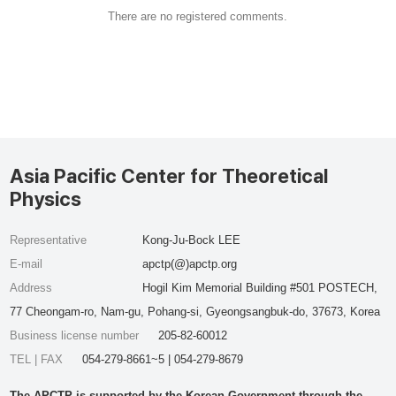
There are no registered comments.
Asia Pacific Center for Theoretical
Physics
Representative
Kong-Ju-Bock LEE
E-mail
apctp(@)apctp.org
Address
Hogil Kim Memorial Building #501 POSTECH,
77 Cheongam-ro, Nam-gu, Pohang-si, Gyeongsangbuk-do, 37673, Korea
Business license number
205-82-60012
TEL | FAX
054-279-8661~5 | 054-279-8679
The APCTP is supported by the Korean Government through the