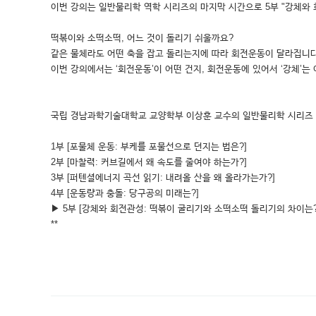
이번 강의는 일반물리학 역학 시리즈의 마지막 시간으로 5부 "강체와 
떡볶이와 소떡소떡, 어느 것이 돌리기 쉬울까요?
같은 물체라도 어떤 축을 잡고 돌리는지에 따라 회전운동이 달라집니다
이번 강의에서는 ‘회전운동’이 어떤 건지, 회전운동에 있어서 ‘강체’는
국립 경남과학기술대학교 교양학부 이상훈 교수의 일반물리학 시리즈
1부 [포물체 운동: 부케를 포물선으로 던지는 법은?]
2부 [마찰력: 커브길에서 왜 속도를 줄여야 하는가?]
3부 [퍼텐셜에너지 곡선 읽기: 내려올 산을 왜 올라가는가?]
4부 [운동량과 충돌: 당구공의 미래는?]
▶ 5부 [강체와 회전관성: 떡볶이 굴리기와 소떡소떡 돌리기의 차이는?
**