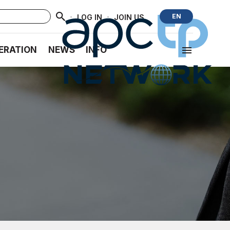
·
·
EN
LOG IN
JOIN US
ERATION
NEWS
INFO