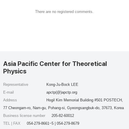
There are no registered comments.
Asia Pacific Center for Theoretical
Physics
Representative
Kong-Ju-Bock LEE
E-mail
apctp(@)apctp.org
Address
Hogil Kim Memorial Building #501 POSTECH,
77 Cheongam-ro, Nam-gu, Pohang-si, Gyeongsangbuk-do, 37673, Korea
Business license number
205-82-60012
TEL | FAX
054-279-8661~5 | 054-279-8679