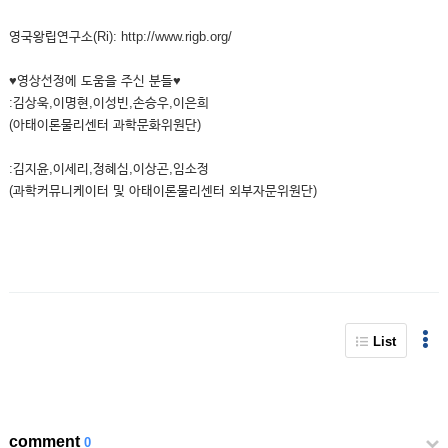
영국왕립연구소(Ri): http://www.rigb.org/
♥영상선정에 도움을 주신 분들♥
:김상욱,이명현,이성빈,손승우,이은희
(아태이론물리센터 과학문화위원단)
:김지윤,이세리,정혜심,이상곤,임소정
(과학커뮤니케이터 및 아태이론물리센터 외부자문위원단)
List
comment
0