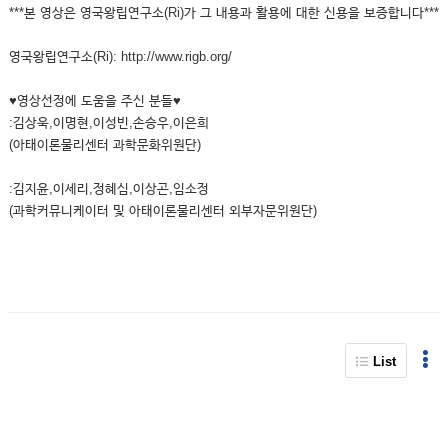
***본 영상은 영국왕립연구소(Ri)가 그 내용과 활용에 대한 신용을 보증합니다***
영국왕립연구소(Ri): http://www.rigb.org/
♥영상선정에 도움을 주신 분들♥
:김상욱,이명현,이성빈,손승우,이은희
(아태이론물리센터 과학문화위원단)
:김지윤,이세리,정혜심,이상곤,임소정
(과학커뮤니케이터 및 아태이론물리센터 외부자문위원단)
List