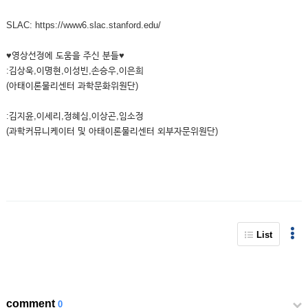
SLAC: https://www6.slac.stanford.edu/
♥영상선정에 도움을 주신 분들♥
:김상욱,이명현,이성빈,손승우,이은희
(아태이론물리센터 과학문화위원단)
:김지윤,이세리,정혜심,이상곤,임소정
(과학커뮤니케이터 및 아태이론물리센터 외부자문위원단)
List
comment
0