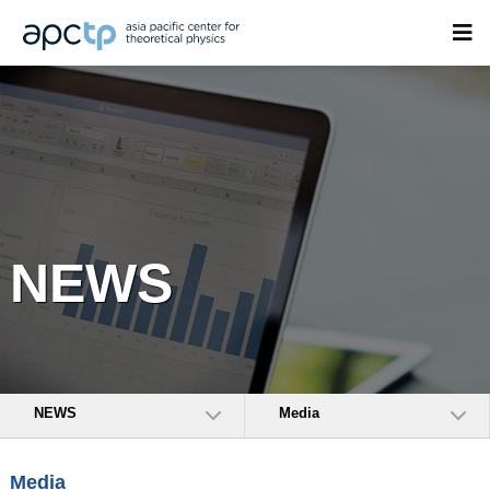
NEWS
NEWS
Media
Media