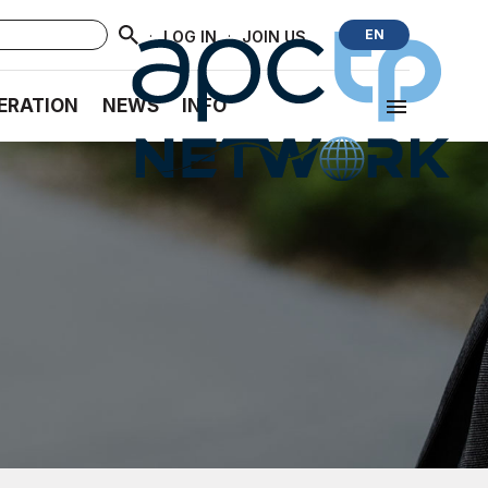
·
·
EN
LOG IN
JOIN US
ERATION
NEWS
INFO