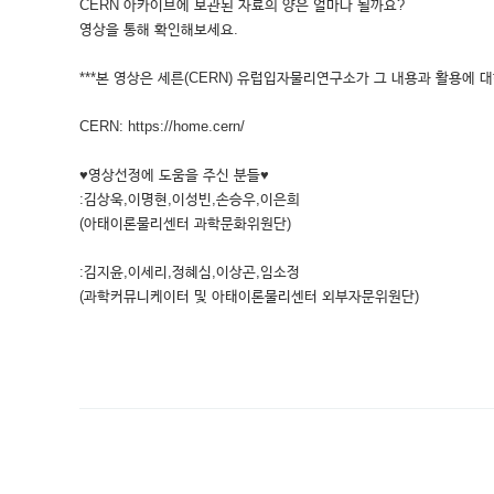
CERN 아카이브에 보관된 자료의 양은 얼마나 될까요?
영상을 통해 확인해보세요.
***본 영상은 세른(CERN) 유럽입자물리연구소가 그 내용과 활용에 대
CERN: https://home.cern/
♥영상선정에 도움을 주신 분들♥
:김상욱,이명현,이성빈,손승우,이은희
(아태이론물리센터 과학문화위원단)
:김지윤,이세리,정혜심,이상곤,임소정
(과학커뮤니케이터 및 아태이론물리센터 외부자문위원단)