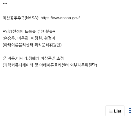
***
미항공우주국(NASA): https://www.nasa.gov/
♥영상선정에 도움을 주신 분들♥
:손승우, 이은희, 이정원, 황정아
(아태이론물리센터 과학문화위원단)
:김지윤,이세리,정혜심,이상곤,임소정
(과학커뮤니케이터 및 아태이론물리센터 외부자문위원단)
List