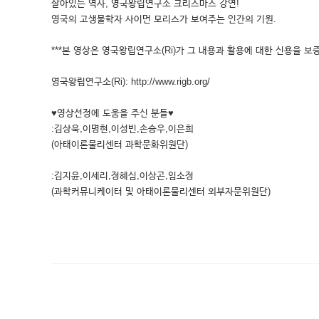
살아있는 역사, 영국왕립연구소 크리스마스 강연!
영국의 고생물학자 사이먼 모리스가 보여주는 인간의 기원.
***본 영상은 영국왕립연구소(Ri)가 그 내용과 활용에 대한 신용을 보증
영국왕립연구소(Ri): http://www.rigb.org/
♥영상선정에 도움을 주신 분들♥
:김상욱,이명현,이성빈,손승우,이은희
(아태이론물리센터 과학문화위원단)
:김지윤,이세리,정혜심,이상곤,임소정
(과학커뮤니케이터 및 아태이론물리센터 외부자문위원단)