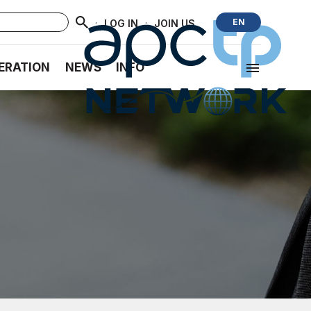
·
·
EN
LOG IN
JOIN US
ERATION
NEWS
INFO