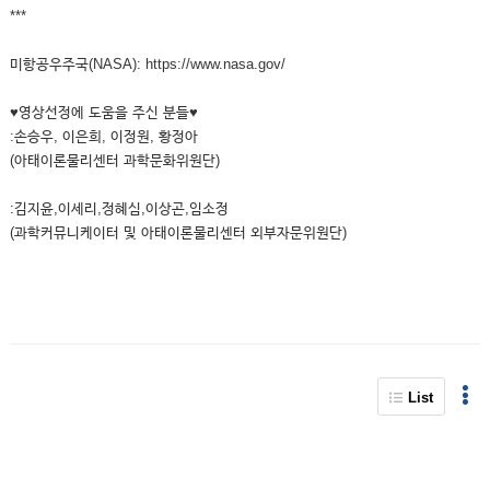
***
미항공우주국(NASA): https://www.nasa.gov/
♥영상선정에 도움을 주신 분들♥
:손승우, 이은희, 이정원, 황정아
(아태이론물리센터 과학문화위원단)
:김지윤,이세리,정혜심,이상곤,임소정
(과학커뮤니케이터 및 아태이론물리센터 외부자문위원단)
List