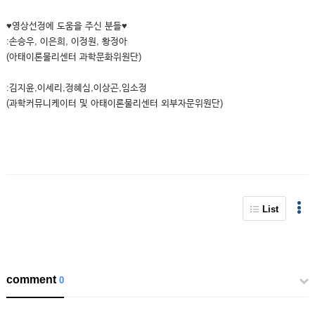
♥영상선정에 도움을 주신 분들♥
:손승우, 이은희, 이정원, 황정아
(아태이론물리센터 과학문화위원단)
:김지윤,이세리,정혜심,이상곤,임소정
(과학커뮤니케이터 및 아태이론물리센터 외부자문위원단)
List
comment
0