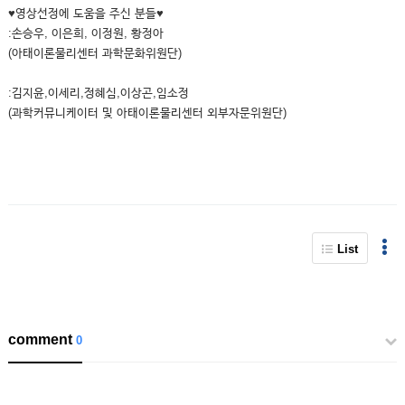
♥영상선정에 도움을 주신 분들♥
:손승우, 이은희, 이정원, 황정아
(아태이론물리센터 과학문화위원단)
:김지윤,이세리,정혜심,이상곤,임소정
(과학커뮤니케이터 및 아태이론물리센터 외부자문위원단)
List
comment
0