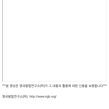
***본 영상은 영국왕립연구소(Ri)가 그 내용과 활용에 대한 신용을 보증합니다***
영국왕립연구소(Ri): http://www.rigb.org/