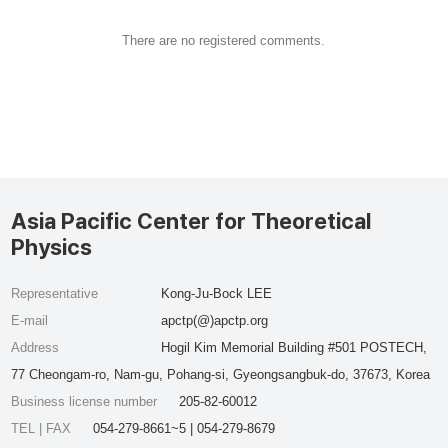
There are no registered comments.
Asia Pacific Center for Theoretical
Physics
Representative
Kong-Ju-Bock LEE
E-mail
apctp(@)apctp.org
Address
Hogil Kim Memorial Building #501 POSTECH,
77 Cheongam-ro, Nam-gu, Pohang-si, Gyeongsangbuk-do, 37673, Korea
Business license number
205-82-60012
TEL | FAX
054-279-8661~5 | 054-279-8679