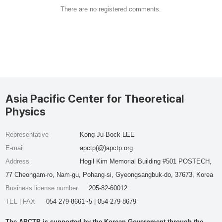
There are no registered comments.
Asia Pacific Center for Theoretical
Physics
Representative
Kong-Ju-Bock LEE
E-mail
apctp(@)apctp.org
Address
Hogil Kim Memorial Building #501 POSTECH,
77 Cheongam-ro, Nam-gu, Pohang-si, Gyeongsangbuk-do, 37673, Korea
Business license number
205-82-60012
TEL | FAX
054-279-8661~5 | 054-279-8679
The APCTP is supported by the Korean Government through the