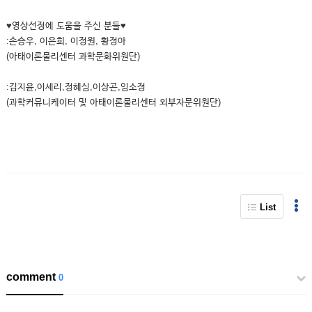
♥영상선정에 도움을 주신 분들♥
:손승우, 이은희, 이정원, 황정아
(아태이론물리센터 과학문화위원단)
:김지윤,이세리,정혜심,이상곤,임소정
(과학커뮤니케이터 및 아태이론물리센터 외부자문위원단)
List
comment
0