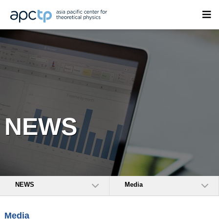
NEWS
NEWS
Media
Media