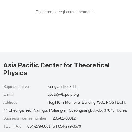
There are no registered comments.
Asia Pacific Center for Theoretical
Physics
Representative
Kong-Ju-Bock LEE
E-mail
apctp(@)apctp.org
Address
Hogil Kim Memorial Building #501 POSTECH,
77 Cheongam-ro, Nam-gu, Pohang-si, Gyeongsangbuk-do, 37673, Korea
Business license number
205-82-60012
TEL | FAX
054-279-8661~5 | 054-279-8679